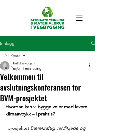
Innlegg
All Posts
halldisskogen
All Posts
6. juli
1 min lesing
Velkommen til
Pilot
avslutningskonferansen for
BVM-prosjektet
Hvordan kan vi bygge veier med lavere 
klimaavtrykk – i praksis?
I prosjektet 
Bærekraftig verdikjede og 